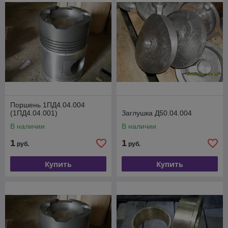
Регуляторы.Маслоохладители (Теплообменники) к Дизелю,
Угп.Электооборудование для теловозов и приборов КИП(
лампы, контролеры, контакторы, реле и др.)Тормозное
оборудование тепловозов.Топливная аппаратура
тепловозов (насосы, форсунки, распылители,плунжерные
пары и др.)Резинотехнические изделия. Электродвигатели
П-21м, П-22м, П-41.
Поршень 1ПД4.04.004
(1ПД4.04.001)
Заглушка Д50.04.004
В наличии
В наличии
1
1
руб.
руб.
Купить
Купить