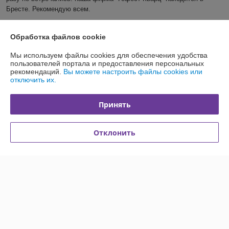
Бресте. Рекомендую всем.
Показать все отзывы
Обработка файлов cookie
Мы используем файлы cookies для обеспечения удобства
О нас
пользователей портала и предоставления персональных
рекомендаций.
Вы можете настроить файлы cookies или
отключить их.
Контакты
Принять
Доставка и оплата
Отклонить
График работы
Полная версия сайта
Политика обработки cookies
Сайт создан на платформе Deal.by