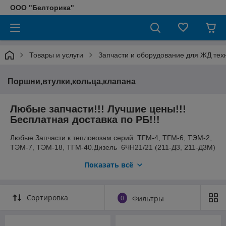
ООО "Белторика"
Товары и услуги
Запчасти и оборудование для ЖД тех
Поршни,втулки,кольца,клапана
Любые запчасти!!! Лучшие цены!!!
Бесплатная доставка по РБ!!!
Любые Запчасти к тепловозам серий ТГМ-4, ТГМ-6, ТЭМ-2,
ТЭМ-7, ТЭМ-18, ТГМ-40.Дизель 6ЧН21/21 (211-Д3, 211-Д3М)
Дизель Д49 ,Д50,10Д100 ( 3А-6Д49; 7-6Д49) Гидропередачи
Показать всё
УГП ( 750/1200; 750/202пр)Турбокомпрессоры (ТК-18,
ТК-23; Тк-30,Пк-35, ВУ-3.5/10; Пк-5.25) Стартера ПС-2у ,
СТ-722. Валы карданные: тележечные, раздаточные,
привода.коленчатые, отбора мощности, в сборе.Колесные
Сортировка
0
Фильтры
пары ТГМ-4, ТГМ-6, ТЭМ-7Редуктора осевые, червячные,
конические, режимные.Маслопрокачивающие
агрегаты.Двухмашинные агрегаты, Генераторы,