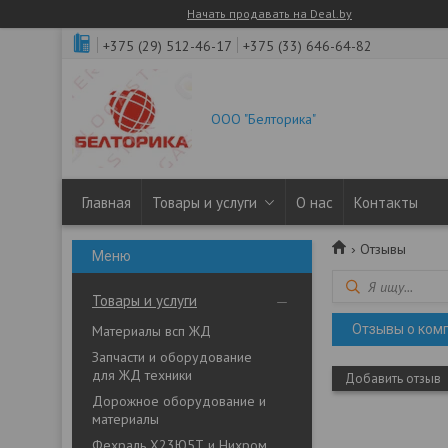
Начать продавать на Deal.by
+375 (29) 512-46-17
+375 (33) 646-64-82
ООО "Белторика"
Главная
Товары и услуги
О нас
Контакты
Отзывы
Товары и услуги
Отзывы о ком
Материалы всп ЖД
Запчасти и оборудование
для ЖД техники
Добавить отзыв
Дорожное оборудование и
материалы
Фехраль Х23Ю5Т и Нихром