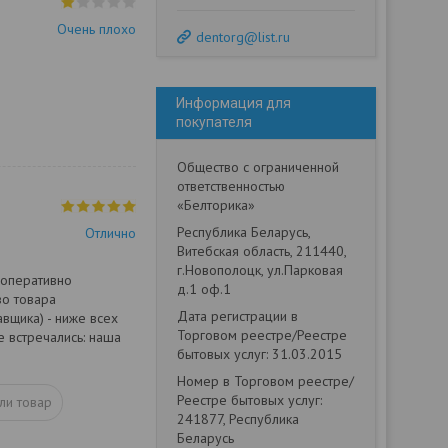
Очень плохо
dentorg@list.ru
Информация для
покупателя
Общество с ограниченной
ответственностью
«Белторика»
Республика Беларусь,
Отлично
Витебская область, 211440,
г.Новополоцк, ул.Парковая
 оперативно
д.1 оф.1
во товара
Дата регистрации в
вщика) - ниже всех
Торговом реестре/Реестре
е встречались: наша
бытовых услуг: 31.03.2015
Номер в Торговом реестре/
Реестре бытовых услуг:
ли товар
241877, Республика
Беларусь