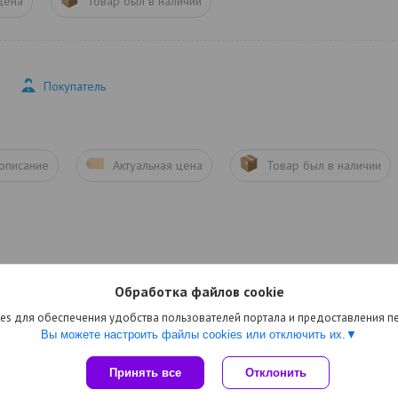
цена
Товар был в наличии
Покупатель
 описание
Актуальная цена
Товар был в наличии
Обработка файлов cookie
es для обеспечения удобства пользователей портала и предоставления 
Вы можете настроить файлы cookies или отключить их.
Сайт создан на платформе Deal.by
Принять все
Отклонить
Политика обработки файлов cookies