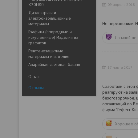
Х20Н80
09 апреля 2018
Диэлектрики и
электроизоляционные
Не перезвонили. 
материалы
Графиты (природные и
искуственные) Изделия из
Со мной не 
графитов
Рентгенозащитные
материалы и изделия
Аварийная световая башня
17 марта 2017
О нас
Сработали с этой 
Отзывы
реагируют на заяв
безоговорочное, ц
организаций по Бе
фирма "Гефест-Ква
Хорошее о