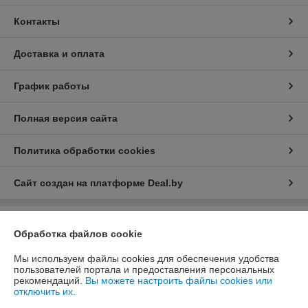
Контакты
Доставка и оплата
График работы
Полная версия сайта
Политика обработки cookies
Сайт создан на платформе Deal.by
Информация для покупателя
Обработка файлов cookie
Юридическое лицо:
Общество с ограниченной ответственностью
Мы используем файлы cookies для обеспечения удобства
«Белторика»
Республика Беларусь, Витебская область, 211440, г.Новополоцк,
пользователей портала и предоставления персональных
ул.Парковая д.1 оф.1
рекомендаций.
Вы можете настроить файлы cookies или
отключить их.
Регистрационный номер ЕГР: 391753849