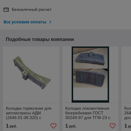
Безналичный расчет
Все условия оплаты
Подобные товары компании
Колодка тормозная для
Колодка локомотивная
Кол
автомотрисы АДМ
безгребневая ГОСТ
264
(2646.01.08.320) с
30249-97 для ТГМ-23 с
дос
доставкой по РБ
доставкой по РБ
1
1
1
руб.
руб.
р