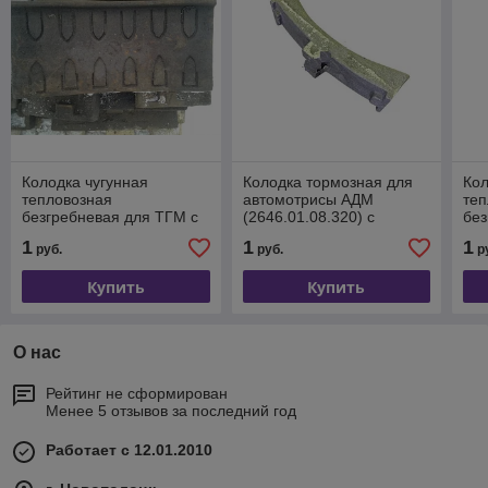
Колодка чугунная
Колодка тормозная для
Кол
тепловозная
автомотрисы АДМ
теп
безгребневая для ТГМ с
(2646.01.08.320) с
без
доставкой по РБ
доставкой по РБ
дос
1
1
1
руб.
руб.
р
Купить
Купить
О нас
Рейтинг не сформирован
Менее 5 отзывов за последний год
Работает с 12.01.2010