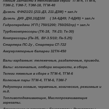
Любые Запчасти к тепловозам
серий
ТГМ-4, ТГМ-6,
ТЭМ-2, ТЭМ-7, ТЭМ-18, ТГМ-40
Дизель 6ЧН21/21 (211-Д3, 211-Д3М
) + зап./ч
Дизель Д49 ,Д50,10Д100 ( 3А-6Д49; 7-6Д49) + зап./ч
Гидропередачи УГП ( 750/1200; 750/202пр) + зап./ч
Турбокомпрессоры (ТК-18, ТК-23; Тк-30)
Компрессоры (Пк-35, ВУ-3.5/10; Пк-5.25)
Стартера ПС-2у , Стартера СТ-722
Аккумуляторные батареи 32ТН-450
Валы карданные: тележечные, раздаточные, привода.
Валы: коленчатые, отбора мощности, в сборе.
Телеги тяжелые в сборе к ТГМ-4, ТГМ-6
Колесные пары ТГМ-4, ТГМ-6, ТЭМ-7
Редуктора осевые, червячные, конические, режимные и
т.д.
Топливоподкачивающие, Маслопрокачивающие
агрегаты.