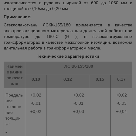
изготавливается в рулонах шириной от 690 до 1060 мм и
толщиной от 0,10мм до 0,20 мм.
Применение:
Стеклолакоткань ЛСКК-155/180 применяется в качестве
электроизоляционного материала для длительной работы при
температуре до 180°С (Н ), в высоконагруженных
трансформаторах в качестве межслойной изоляции, возможна
длительная работа в трансформаторном масле.
Технические характеристики
Наимен
ЛСКК-155/180
ование
показат
0,10
0,12
0,15
0,17
еля
Предель
+0,02
+0,02
+0,02
ное
-0,01
-0,01
-0,03
отклоне
±0,02
±0,03
±0,04
ние
толщин
ы:
-