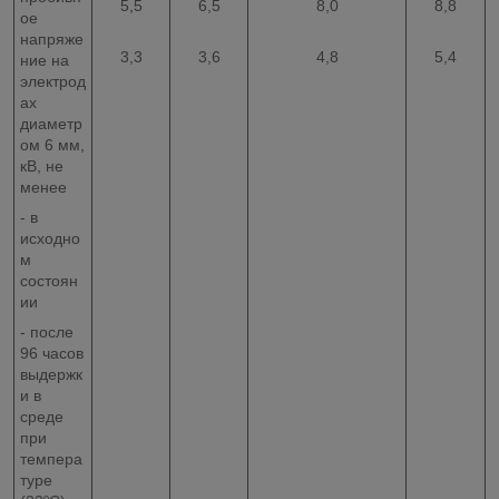
5,5
6,5
8,0
8,8
ое
напряже
3,3
3,6
4,8
5,4
ние на
электрод
ах
диаметр
ом 6 мм,
кВ, не
менее
- в
исходно
м
состоян
ии
- после
96 часов
выдержк
и в
среде
при
темпера
туре