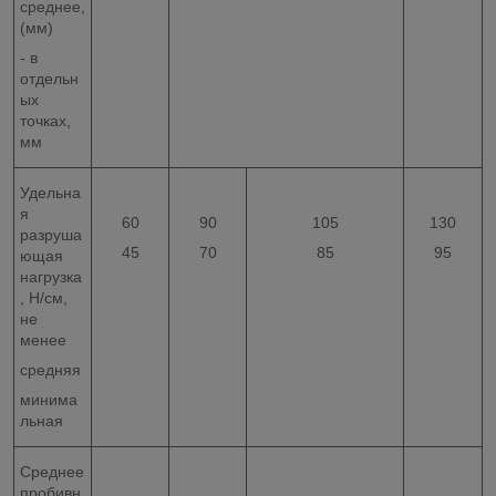
среднее,
(мм)
- в
отдельн
ых
точках,
мм
Удельна
я
60
90
105
130
разруша
45
70
85
95
ющая
нагрузка
, Н/см,
не
менее
средняя
минима
льная
Среднее
пробивн