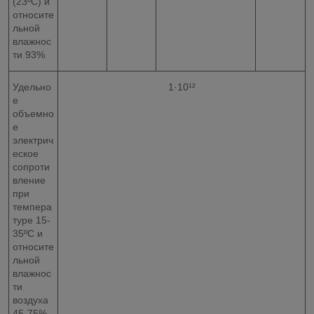
(23ºС) и
относите
льной
влажнос
ти 93%
Удельно
1·10¹²
е
объемно
е
электрич
еское
сопроти
вление
при
темпера
туре 15-
35ºС и
относите
льной
влажнос
ти
воздуха
45-75%,