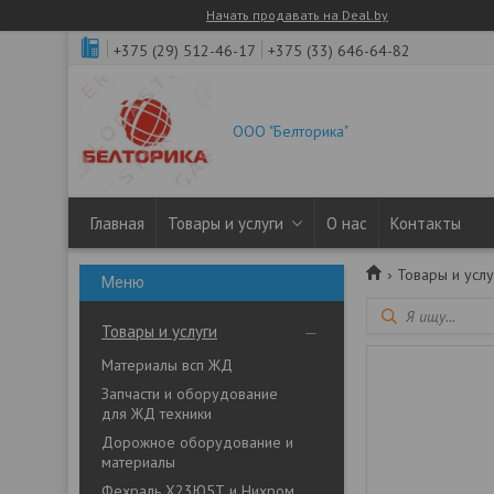
Начать продавать на Deal.by
+375 (29) 512-46-17
+375 (33) 646-64-82
ООО "Белторика"
Главная
Товары и услуги
О нас
Контакты
Товары и услу
Товары и услуги
Материалы всп ЖД
Запчасти и оборудование
для ЖД техники
Дорожное оборудование и
материалы
Фехраль Х23Ю5Т и Нихром