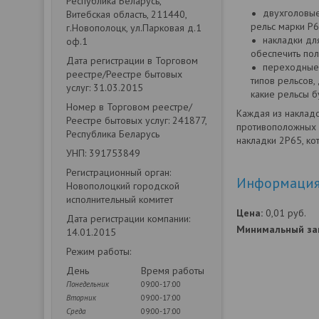
Республика Беларусь,
двухголовые
Витебская область, 211440,
рельс марки Р6
г.Новополоцк, ул.Парковая д.1
накладки дл
оф.1
обеспечить пол
Дата регистрации в Торговом
переходные 
реестре/Реестре бытовых
типов рельсов,
услуг: 31.03.2015
какие рельсы б
Номер в Торговом реестре/
Каждая из накладо
Реестре бытовых услуг: 241877,
противоположных 
Республика Беларусь
накладки 2Р65, ко
УНП: 391753849
Регистрационный орган:
Информация 
Новополоцкий городской
исполнительный комитет
Цена:
0,01
руб.
Дата регистрации компании:
Минимальный зак
14.01.2015
Режим работы:
День
Время работы
Понедельник
09:00-17:00
Вторник
09:00-17:00
Среда
09:00-17:00