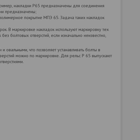
пример, накладки Р65 предназначены для соединения
они предназначены;
 полимерное покрытие МПЭ 65. Задача таких накладок
ок. В маркировке накладок используют маркировку тех
 без болтовых отверстий, если изначально неизвестно,
 и овальными, что позволяет устанавливать болты в
верстий можно по маркировке. Для рельс Р 65 выпускают
отверстиями.