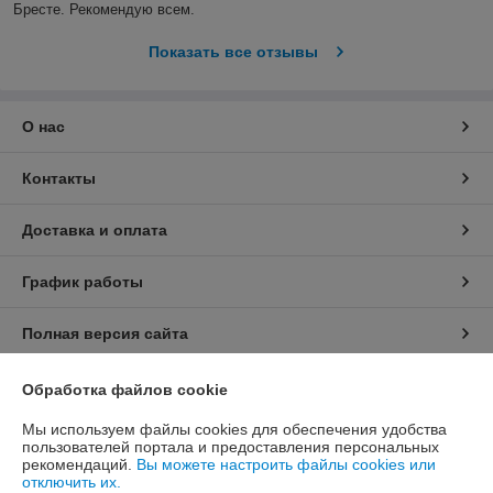
Бресте. Рекомендую всем.
Показать все отзывы
О нас
Контакты
Доставка и оплата
График работы
Полная версия сайта
Политика обработки cookies
Обработка файлов cookie
Мы используем файлы cookies для обеспечения удобства
Сайт создан на платформе Deal.by
пользователей портала и предоставления персональных
рекомендаций.
Вы можете настроить файлы cookies или
отключить их.