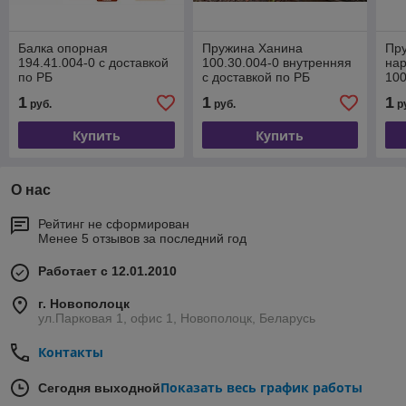
Балка опорная
Пружина Ханина
Пру
194.41.004-0 с доставкой
100.30.004-0 внутренняя
на
по РБ
с доставкой по РБ
100
по
1
1
1
руб.
руб.
р
Купить
Купить
О нас
Рейтинг не сформирован
Менее 5 отзывов за последний год
Работает с 12.01.2010
г. Новополоцк
ул.Парковая 1, офис 1, Новополоцк, Беларусь
Контакты
Показать весь график работы
Сегодня выходной