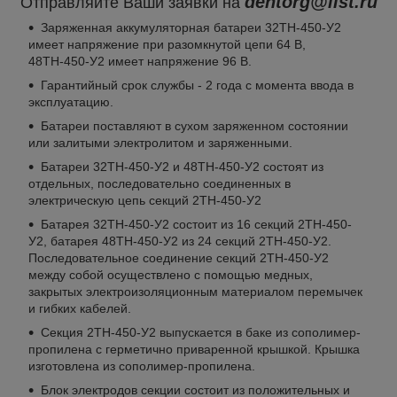
dentorg@list.ru
Отправляйте Ваши заявки на
Заряженная аккумуляторная батареи 32ТН-450-У2
имеет напряжение при разомкнутой цепи 64 В,
48ТН-450-У2 имеет напряжение 96 В.
Гарантийный срок службы - 2 года с момента ввода в
эксплуатацию.
Батареи поставляют в сухом заряженном состоянии
или залитыми электролитом и заряженными.
Батареи 32ТН-450-У2 и 48ТН-450-У2 состоят из
отдельных, последовательно соединенных в
электрическую цепь секций 2ТН-450-У2
Батарея 32ТН-450-У2 состоит из 16 секций 2ТН-450-
У2, батарея 48ТН-450-У2 из 24 секций 2ТН-450-У2.
Последовательное соединение секций 2ТН-450-У2
между собой осуществлено с помощью медных,
закрытых электроизоляционным материалом перемычек
и гибких кабелей.
Секция 2ТН-450-У2 выпускается в баке из сополимер-
пропилена с герметично приваренной крышкой. Крышка
изготовлена из сополимер-пропилена.
Блок электродов секции состоит из положительных и