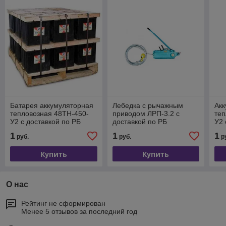
Батарея аккумуляторная
Лебедка с рычажным
Ак
тепловозная 48ТН-450-
приводом ЛРП-3.2 с
теп
У2 с доставкой по РБ
доставкой по РБ
У2 
1
1
1
руб.
руб.
р
Купить
Купить
О нас
Рейтинг не сформирован
Менее 5 отзывов за последний год