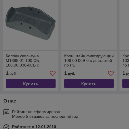
Колпак скользуна
Кронштейн фиксирующий
Кр
М1698.01.100 СБ,
106.00.009-0 с доставкой
133
100.00.030-0СБ с
по РБ
по
доставкой по РБ
1
1
1
руб.
руб.
р
Купить
Купить
О нас
Рейтинг не сформирован
Менее 5 отзывов за последний год
Работает с 12.01.2010