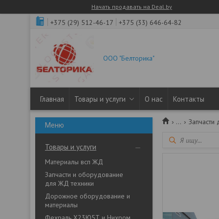
Начать продавать на Deal.by
+375 (29) 512-46-17
+375 (33) 646-64-82
ООО "Белторика"
Главная
Товары и услуги
О нас
Контакты
...
Запчасти 
Товары и услуги
Материалы всп ЖД
Запчасти и оборудование
для ЖД техники
Дорожное оборудование и
материалы
Фехраль Х23Ю5Т и Нихром