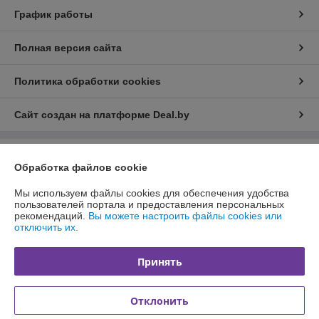
График работы
Полная версия сайта
Политика обработки cookies
Сайт создан на платформе Deal.by
Информация для покупателя
Обработка файлов cookie
Юридическое лицо:
Общество с ограниченной ответственностью
Мы используем файлы cookies для обеспечения удобства
«Белторика»
Республика Беларусь, Витебская область, 211440, г.Новополоцк,
пользователей портала и предоставления персональных
ул.Парковая д.1 оф.1
рекомендаций.
Вы можете настроить файлы cookies или
отключить их.
Регистрационный номер ЕГР: 391753849
УНП: 391753849
Принять
Регистрационный орган: Новополоцкий городской исполнительный
комитет
Отклонить
Дата регистрации компании: 14.01.2015