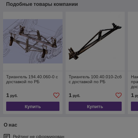
Подобные товары компании
Триангель 194.40.060-0 с
Триангель 100.40.010-2сб
Нак
доставкой по РБ
с доставкой по РБ
пра
дос
1
1
1
руб.
руб.
р
Купить
Купить
О нас
Рейтинг не сформирован