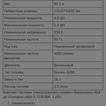
Вес
84,2 кг
Габаритные размеры
716х579х503 мм
Номинальная мощность
4,9 кВт
Максимальная мощность
5,4 кВт
Номинальное напряжение
230 В
Номинальная частота
50 Гц
Род тока
Переменный трехфазный
Номинальная частота
3000 об/мин
вращения
Двигатель
Бензиновый
Тип топлива
Бензин АИ92
Емкость бак
25 л
Расход топлива
2,3 л/час
Комплект поставки электроагрегата путевого бензинового АБ4
дв. Champion (АБ4-3-Т230-ВЖ, 4 кВт)
электроагрегат,