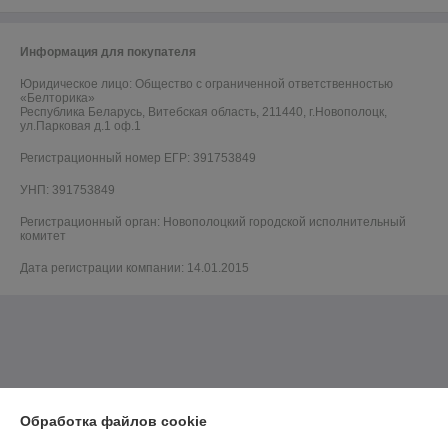
Информация для покупателя
Юридическое лицо:
Общество с ограниченной ответственностью
«Белторика»
Республика Беларусь, Витебская область, 211440, г.Новополоцк,
ул.Парковая д.1 оф.1
Регистрационный номер ЕГР: 391753849
УНП: 391753849
Регистрационный орган: Новополоцкий городской исполнительный
комитет
Дата регистрации компании: 14.01.2015
Обработка файлов cookie