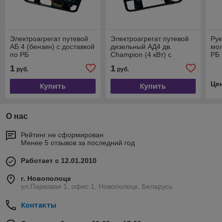
Электроагрегат путевой
Электроагрегат путевой
Рук
АБ 4 (бензин) с доставкой
дизельный АД4 дв.
мол
по РБ
Champion (4 кВт) с
РБ
доставкой по РБ
1
1
руб.
руб.
Це
Купить
Купить
О нас
Рейтинг не сформирован
Менее 5 отзывов за последний год
Работает с 12.01.2010
г. Новополоцк
ул.Парковая 1, офис 1, Новополоцк, Беларусь
Контакты