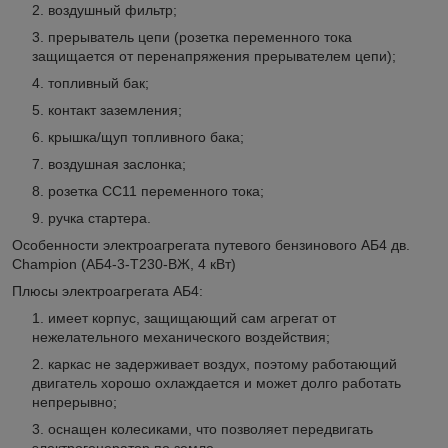
воздушный фильтр;
прерыватель цепи (розетка переменного тока
защищается от перенапряжения прерывателем цепи);
топливный бак;
контакт заземления;
крышка/щуп топливного бака;
воздушная заслонка;
розетка СС11 переменного тока;
ручка стартера.
Особенности электроагрегата путевого бензинового АБ4 дв.
Champion (АБ4-3-Т230-ВЖ, 4 кВт)
Плюсы электроагрегата АБ4:
имеет корпус, защищающий сам агрегат от
нежелательного механического воздействия;
каркас не задерживает воздух, поэтому работающий
двигатель хорошо охлаждается и может долго работать
непрерывно;
оснащен колесиками, что позволяет передвигать
электрогенератор по земле.