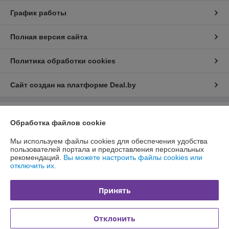
График работы
Полная версия сайта
Политика обработки cookies
Сайт создан на платформе Deal.by
Информация для покупателя
Обработка файлов cookie
Юридическое лицо:
Общество с ограниченной ответственностью
Мы используем файлы cookies для обеспечения удобства
«Белторика»
Республика Беларусь, Витебская область, 211440, г.Новополоцк,
пользователей портала и предоставления персональных
ул.Парковая д.1 оф.1
рекомендаций.
Вы можете настроить файлы cookies или
отключить их.
Регистрационный номер ЕГР: 391753849
УНП: 391753849
Принять
Регистрационный орган: Новополоцкий городской исполнительный
комитет
Отклонить
Дата регистрации компании: 14.01.2015