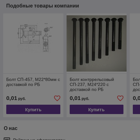
Подобные товары компании
Болт СП-457, М22*80мм с
Болт контррельсовый
Бол
доставкой по РБ
СП-237, М24*220 с
СП-
доставкой по РБ
дос
0,01
0,01
0,
руб.
руб.
Купить
Купить
О нас